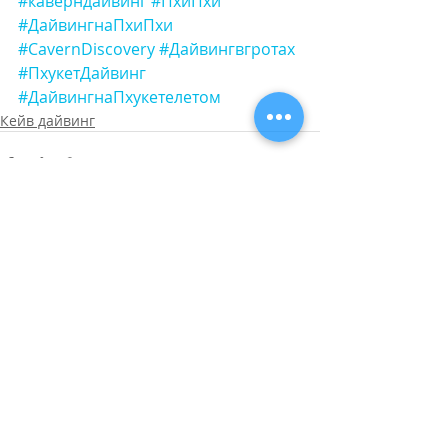
#каверндайвинг
#ПхиПхи
#ДайвингнаПхиПхи
#CavernDiscovery
#Дайвингвгротах
#ПхукетДайвинг
#ДайвингнаПхукетелетом
Кейв дайвинг
Недавние посты
Смотреть все