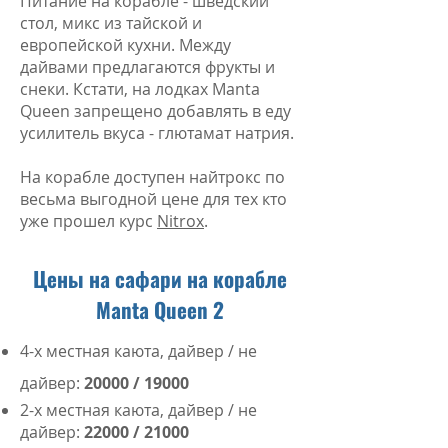
Питание на корабле - шведский
стол, микс из тайской и
европейской кухни. Между
дайвами предлагаются фрукты и
снеки.
Кстати, н
а лодках Manta
Queen запрещено добавлять в еду
усилитель вкуса - глютамат натрия.
На корабле доступен найтрокс по
весьма выгодной цене для тех кто
уже прошел курс
Nitrox
.
Цены на сафари на корабле
Manta Queen 2
4-х местная каюта, дайвер / не
дайвер:
20000 / 19000
2-х местная каюта, дайвер / не
дайвер:
22000 / 21000