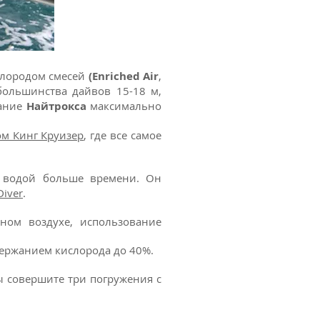
слородом смесей
(Enriched Air
,
большинства дайвов 15-18 м,
вание
Найтрокса
максимально
ом Кинг Круизер
, где все самое
д водой больше времени. Он
Diver
.
ном воздухе, использование
держанием кислорода до 40%.
ы совершите три погружения с