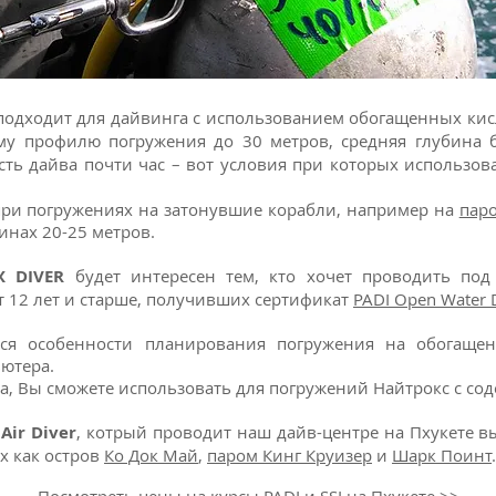
подходит для дайвинга с использованием обогащенных ки
сему профилю погружения до 30 метров, средняя глубина 
ть дайва почти час – вот условия при которых использо
при погружениях на затонувшие корабли, например на
пар
инах 20-25 метров.
X DIVER
будет интересен тем, кто хочет проводить по
т 12 лет и старше, получивших сертификат
PADI Open Water 
тся особенности планирования погружения на обогащен
ьютера.
са, Вы сможете использовать для погружений Найтрокс с со
Air Diver
, котрый проводит наш дайв-центре на Пхукете в
ах как
остров
Ко Док Май
,
паром Кинг Круизер
и
Шарк Поинт
.