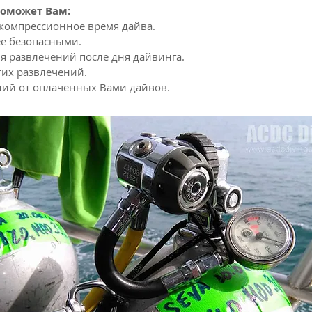
поможет Вам:
компрессионное время дайва.
ее безопасными.
я развлечений после дня дайвинга.
тих развлечений.
ний от оплаченных Вами дайвов.