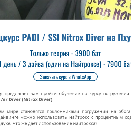
курс PADI / SSI Nitrox Diver на Пх
Только теория - 3900 бат
1 день / 3 дайва (один на Найтроксе) - 79
00 ба
Заказать курс в WhatsApp
ng предлагает вам пройти обучение по курсу погружени
 Air Diver (Nitrox Diver)
.
ем мире становятся поклонниками погружений на обога
 дайвинге можно использовать найтрокс с процентным с
духе. Что же дает использование найтрокса?