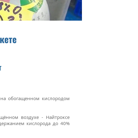
укете
т
я на обогащенном кислородом
щённом воздухе - Найтроксе
одержанием кислорода до 40%