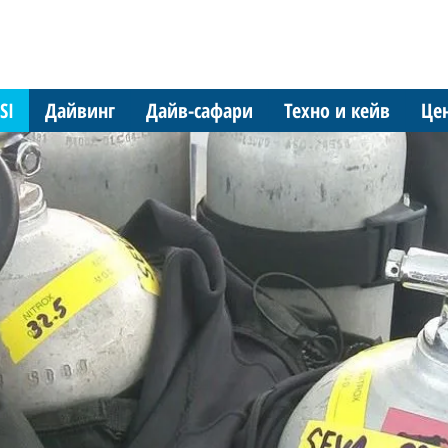
SI
Дайвинг
Дайв-сафари
Техно и кейв
Це