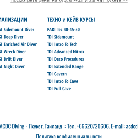
Посмотреть цены на курсы PADI и SSI на Пхукете >>
ИАЛИЗАЦИИ
ТЕХНО и КЕЙВ КУРСЫ
SI Sidemount Diver
PADI Tec 40-45-50
SI Deep Diver
TDI Sidemount
I Enriched Air Diver
TDI Intro To Tech
SI Wreck Diver
TDI Advanced Nitrox
I Drift Diver
TDI Deco Procedures
SI Night Diver
TDI Extended Range
TDI Cavern
TDI Intro To Cave
TDI Full Cave
ACDC Diving - Пхукет, Таиланд
:: Тел. +66620720606
.
E-mail: acdc
Политика конфиденциальности