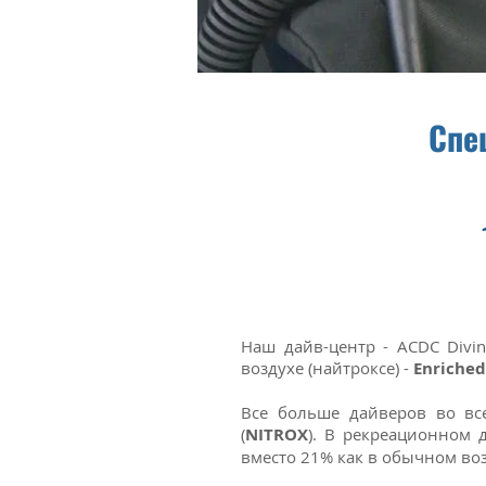
Спец
Наш дайв-центр - ACDC Divi
воздухе (найтроксе) -
Enriched
Все больше дайверов во вс
(
NITROX
). В рекреационном
вместо 21% как в обычном воз