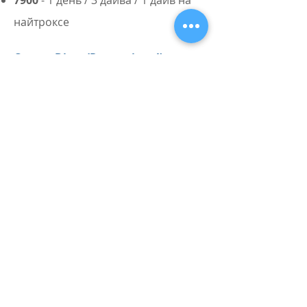
7900
- 1 день / 3 дайва / 1 дайв на
найтроксе
Cavern Diver (Recreational)
12000
- 2 дня / 6 дайвов
Tides & Currents | Drift Diver
7000
- 1 ​день / 3 дайва
​Night & Lim Visibility | Night
7000
- 1 ​день / 3 дайва
Perfect Buoyancy | PPB
7000
- 1 ​день / 3 дайва
​Sidemount Diver
13000
- 2 ​дня / 3 дайва